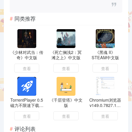
同类推荐
《少林对武当：传
《死亡搁浅2：冥
《黑魂 II》
奇》中文版
滩之上》中文版
STEAM中文版
查看
查看
查看
TorrentPlayer 0.5
《千层登塔》中文
Chromium浏览器
磁力不限速下载器
版
v149.0.7827.155
边下边播
绿色版
查看
查看
查看
评论列表