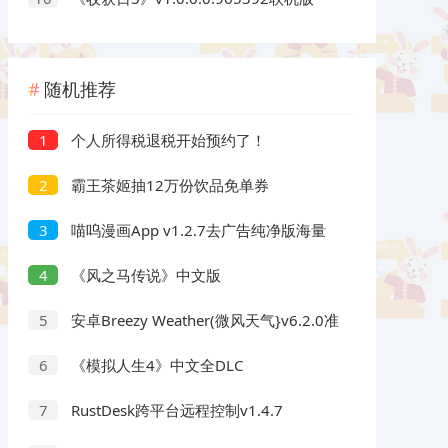
随机推荐
个人所得税退税开始预约了！
1
霸王茶姬抽12万份饮品免单券
2
喵呜漫画App v1.2.7去广告纯净版海量
3
免费漫画
《风之马传说》中文版
4
安卓Breezy Weather(微风天气}v6.2.0准
5
确预报
《模拟人生4》中文全DLC
6
RustDesk跨平台远程控制v1.4.7
7