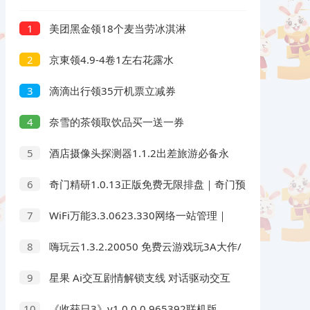
美团黑金领18个麦当劳冰淇淋
1
京東领4.9-4卷1左右花露水
2
滴滴出行领35亓机票立减券
3
奈雪的茶领取饮品买一送一券
4
酒店摄像头探测器1.1.2出差旅游必备永
5
久可用
奇门精研1.0.13正版免费无限排盘｜奇门预
6
测
WiFi万能3.3.0623.330网络一站管理｜
7
网络管理天花板｜绿化版
嗨玩云1.3.2.20050 免费云游戏玩3A大作/
8
热门游戏 无延迟免下载
星果 Ai交互剧情解锁支线 对话驱动交互
9
故事剧情
《收获日3》v1.0.0.0.965392联机版
10