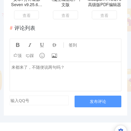
Seven v9.25.6去
文版
高级版PDF编辑器
广告修改解锁版
查看
查看
查看
评论列表




签到


顶
踩
发布评论