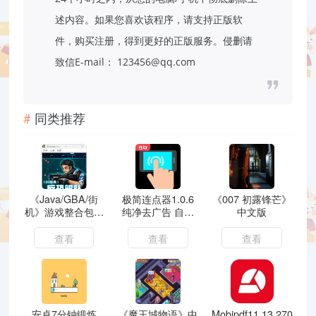
述内容。如果您喜欢该程序，请支持正版软
件，购买注册，得到更好的正版服务。侵删请
致信E-mail：
123456@qq.com
同类推荐
《Java/GBA/街
极简连点器1.0.6
《007 初露锋芒》
机》游戏整合包合
纯净去广告 自动
中文版
集
化游戏脚本 自动
购票抢票
查看
查看
查看
安卓7分钟锻炼
《魔王城物语》中
Mobipdf11.13.270