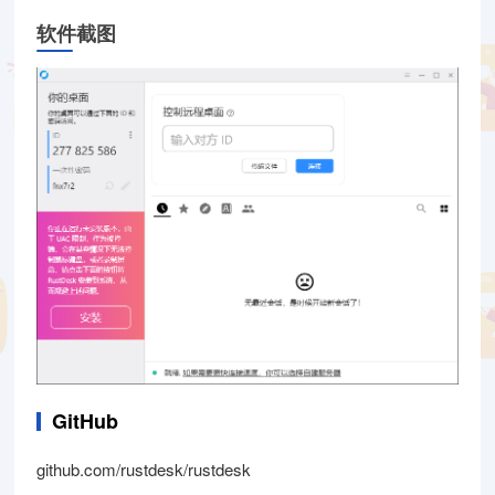
软件截图
GitHub
github.com/rustdesk/rustdesk