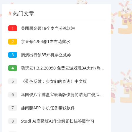
热门文章
1
美团黑金领18个麦当劳冰淇淋
2
京東领4.9-4卷1左右花露水
3
滴滴出行领35亓机票立减券
4
嗨玩云1.3.2.20050 免费云游戏玩3A大作/热门游戏 无延迟免下载
5
《蓝色反射：少女们的奇迹》中文版
6
马国俊八字排盘宝最新版快捷简洁无广傻瓜操作
7
趣闲赚APP 手机任务赚钱软件
8
Studi AI高级版AI作业解题扫描答疑学习