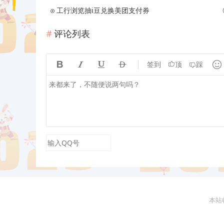
工行浏览抽i豆兑换美团支付券
评论列表





签到
顶
踩
本站