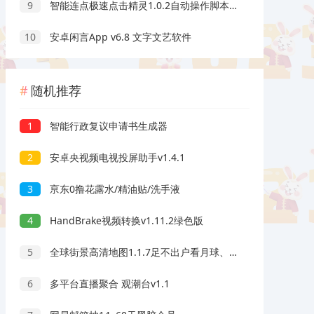
9
智能连点极速点击精灵1.0.2自动操作脚本录制解放双手
10
安卓闲言App v6.8 文字文艺软件
随机推荐
1
智能行政复议申请书生成器
2
安卓央视频电视投屏助手v1.4.1
3
亰东0撸花露水/精油贴/洗手液
4
HandBrake视频转换v1.11.2绿色版
5
全球街景高清地图1.1.7足不出户看月球、看全国解锁VIP
6
多平台直播聚合 观潮台v1.1