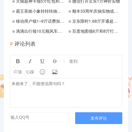
天猫超神卡领5亓红包和必免卡
微信打开京东1亓神价实物
霸王茶姬小象转转转抽免单券
顺丰33周年庆抽实物或免单券
移动用户领1~9亓话费加赠券
京东限时1.68亓开通超级月卡
滴滴出行领10元顺风车立减券
百度地图领6亓和8亓打车券
评论列表




签到


顶
踩
发布评论