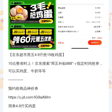
【京东超市黑五4.9亓抢15枚鸡蛋】
10点整准时上！京东搜索“周五补贴888”->指定时间抢券，
可以买鸡蛋、牛奶等等
————
预约抢商品神价券
https://u.jd.com/lG9aAMm
用券4.9亓买鸡蛋