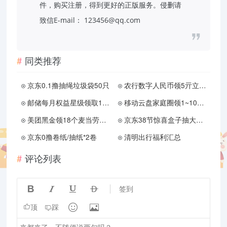
件，购买注册，得到更好的正版服务。侵删请
致信E-mail：
123456@qq.com
同类推荐
京东0.1撸抽绳垃圾袋50只
农行数字人民币领5亓立减金
邮储每月权益星级领取1~6元
移动云盘家庭圈领1~10亓红包
美团黑金领18个麦当劳冰淇淋
京东38节惊喜盒子抽大牌实物
京东0撸卷纸/抽纸*2卷
清明出行福利汇总
评论列表




签到


顶
踩