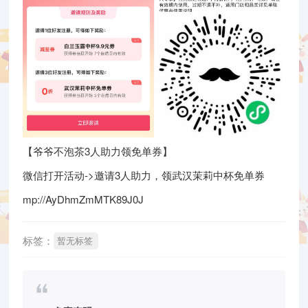
【爷爷不泡茶3人助力领免单券】
微信打开活动->邀请3人助力，领武汉茉莉中杯免单券
mp://AyDhmZmMTK89J0J
标签：
暂无标签