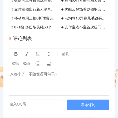
微信周三领机票燃油费全免券
移动0.01亓撸网易云音乐月卡
支付宝领出行新人笔笔减膨胀
优酷云包场看剧领取会员月卡
移动每周三抽8折话费充值券
点淘领10亓券几毛钱买内衣裤
0~1撸 多巴胺头绳50个
支付宝农小宝首次提问得1.88亓
评论列表




签到


顶
踩
发布评论