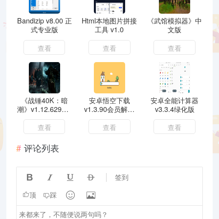
Bandizip v8.00 正
Html本地图片拼接
《武馆模拟器》中
式专业版
工具 v1.0
文版
查看
查看
查看
《战锤40K：暗
安卓悟空下载
安卓全能计算器
潮》v1.12.6294.0
v1.3.90会员解锁
v3.3.4绿化版
联机版
版磁力下载
查看
查看
查看
评论列表




签到


顶
踩