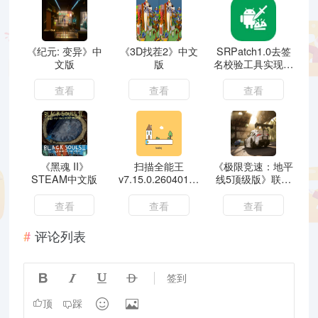
《纪元: 变异》中
《3D找茬2》中文
SRPatch1.0去签
文版
版
名校验工具实现二
次修改软件会员
查看
查看
查看
《黑魂 II》
扫描全能王
《极限竞速：地平
STEAM中文版
v7.15.0.260401解
线5顶级版》联机
锁破解VIP会员版
版
查看
查看
查看
评论列表




签到


顶
踩