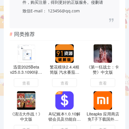
件，购买注册，得到更好的正版服务。侵删请
致信E-mail：
123456@qq.com
同类推荐
迅雷2025Beta
繁花模块2.4.4精
《第一狂战士：卡
v25.0.3.1090绿色
简版 汽水番茄解
赞》中文版
精简版
锁SVIP跳过广告
查看
查看
查看
《清洁大作战！》
AI记账本1.0.10解
Liteapks 应用商店
中文版
锁会员及功能自动
免T子下载国外软
记账智能分类
件和游戏