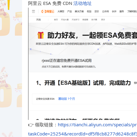
阿里云 ESA 免费 CDN
活动地址
👉 领取链接：
https://tianchi.aliyun.com/specials/p
taskCode=25254&recordId=df5f8cb8277d6248c8f