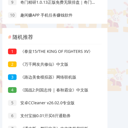
9
奇门精研1.0.13正版免费无限排盘｜奇门预测
10
趣闲赚APP 手机任务赚钱软件
随机推荐
1
《拳皇15/THE KING OF FIGHTERS XV》
2
《万千网友共修仙》中文版
3
《路边美食模拟器》网络联机版
4
《国战2:列国志传 | 春秋霸业》中文版
5
安卓CCleaner v26.02.0专业版
6
支付宝抽0.01亓买6亓通勤券