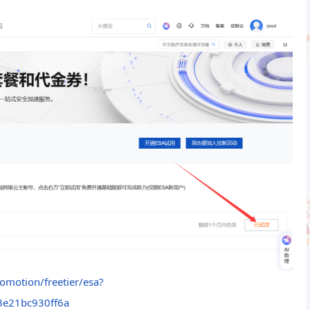
romotion/freetier/esa?
3e21bc930ff6a