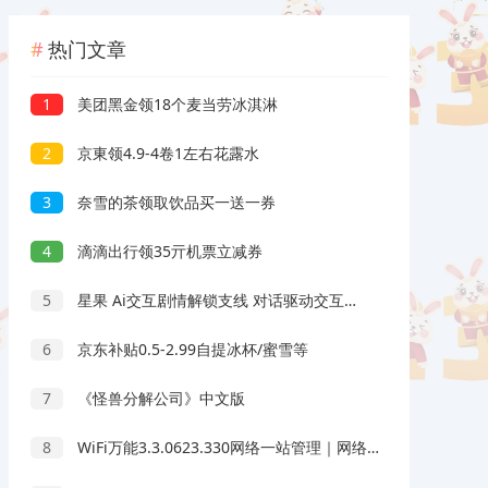
热门文章
1
美团黑金领18个麦当劳冰淇淋
2
京東领4.9-4卷1左右花露水
3
奈雪的茶领取饮品买一送一券
4
滴滴出行领35亓机票立减券
5
星果 Ai交互剧情解锁支线 对话驱动交互故事剧情
6
京东补贴0.5-2.99自提冰杯/蜜雪等
7
《怪兽分解公司》中文版
8
WiFi万能3.3.0623.330网络一站管理｜网络管理天花板｜绿化版